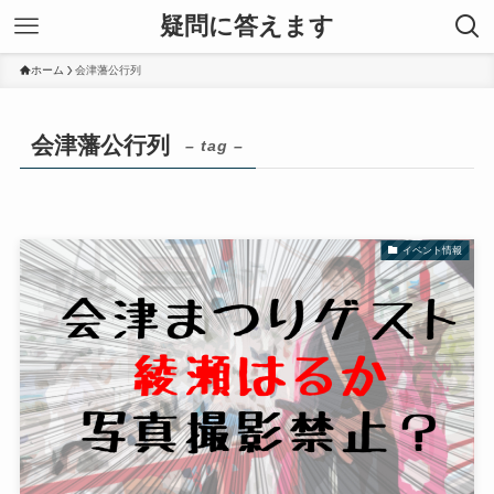
疑問に答えます
ホーム
会津藩公行列
会津藩公行列
– tag –
イベント情報