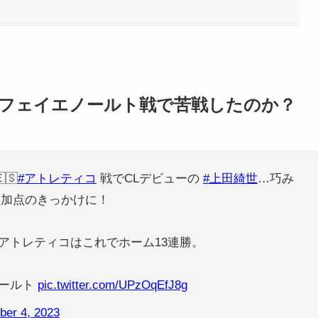
フェイエノールト戦で苦戦したのか？
🇸
#アトレティコ
戦でCLデビューの
#上田綺世
…巧み
追加点のきっかけに！
アトレティコはこれでホーム13連勝。
ノールト
pic.twitter.com/UPzOqEfJ8g
ber 4, 2023