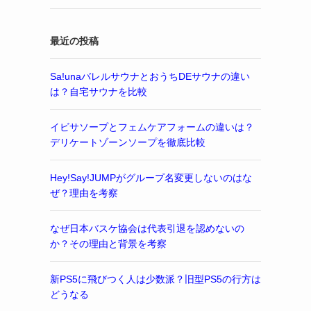
最近の投稿
Sa!unaバレルサウナとおうちDEサウナの違い
は？自宅サウナを比較
イビサソープとフェムケアフォームの違いは？
デリケートゾーンソープを徹底比較
Hey!Say!JUMPがグループ名変更しないのはな
ぜ？理由を考察
なぜ日本バスケ協会は代表引退を認めないの
か？その理由と背景を考察
新PS5に飛びつく人は少数派？旧型PS5の行方は
どうなる